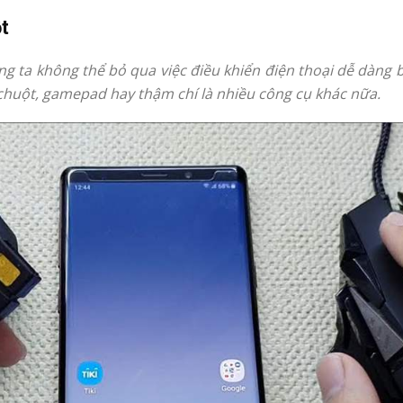
t
úng ta không thể bỏ qua việc điều khiển điện thoại dễ dàng
 chuột, gamepad hay thậm chí là nhiều công cụ khác nữa.