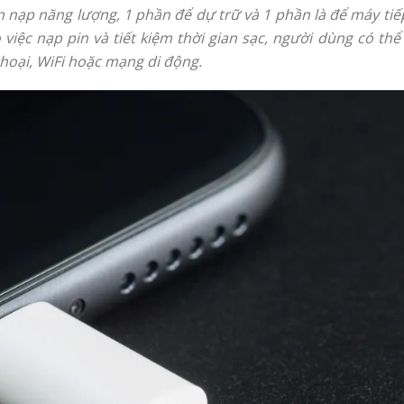
n nạp năng lượng, 1 phần để dự trữ và 1 phần là để máy tiếp
o việc nạp pin và tiết kiệm thời gian sạc, người dùng có t
hoại, WiFi hoặc mạng di động.