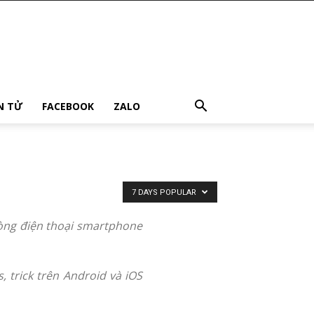
ỆN TỬ
FACEBOOK
ZALO
7 DAYS POPULAR
dòng điện thoại smartphone
, trick trên Android và iOS