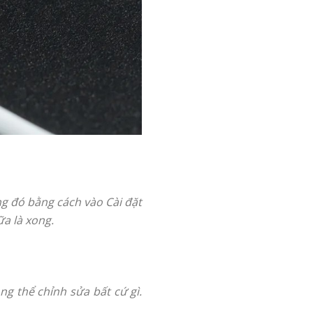
ng đó bằng cách vào Cài đặt
a là xong.
g thể chỉnh sửa bất cứ gì.