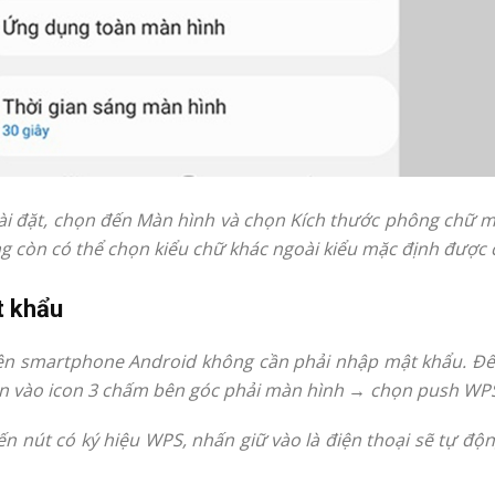
Cài đặt, chọn đến Màn hình và chọn Kích thước phông chữ 
còn có thể chọn kiểu chữ khác ngoài kiểu mặc định được cà
t khẩu
 trên smartphone Android không cần phải nhập mật khẩu. Để
ọn vào icon 3 chấm bên góc phải màn hình → chọn push WP
n nút có ký hiệu WPS, nhấn giữ vào là điện thoại sẽ tự độ