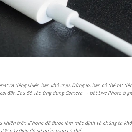
t ra tiếng khiến bạn khó chịu. Đừng lo, bạn có thể tắt tiế
ài đặt. Sau đó vào ứng dụng Camera → bật Live Photo ở giữ
u khiển trên iPhone đã được làm mặc định và chúng ta khôn
 iOS này điều đó sẽ hoàn toàn có thể.