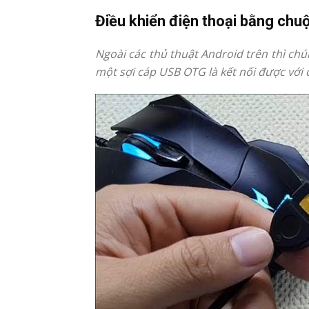
Điều khiển điện thoại bằng chuộ
Ngoài các thủ thuật Android trên thì ch
một sợi cáp USB OTG là kết nối được với