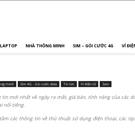
 LAPTOP
NHÀ THÔNG MINH
SIM – GÓI CƯỚC 4G
VÍ ĐI
ông minh
Sim 4G - Gói cước data
Tin tức
Ví điện tử
Zalo
 tin mới nhất về ngày ra mắt, giá bán, tính năng của các 
 nổi tiếng.
m các thông tin về thủ thuật sử dụng điện thoại, các tips