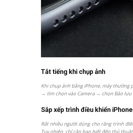
Tắt tiếng khi chụp ảnh
Khi chụp ảnh bằng iPhone, máy thường phá
→ tìm chọn vào Camera → chọn Bảo lưu c
Sắp xếp trình điều khiển iPhone
Rất nhiều người dùng cho rằng trình điề
Tuy nhiên, chỉ cần bạn biết đến thủ thuật