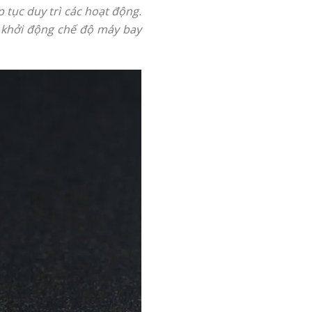
 tục duy trì các hoạt động.
hể khởi động chế độ máy bay