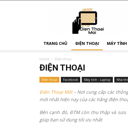
Điện
Thoại
Mới
TRANG CHỦ
ĐIỆN THOẠI
MÁY TÍNH
Home
Điện thoại
ĐIỆN THOẠI
Điện thoại
Facebook
Máy tính - Laptop
Nhà th
Điện Thoại Mới
– Nơi cung cấp các thông
mới nhất hiện nay của các hãng điện thoại
Bên cạnh đó, ĐTM còn thu thập và sưu tầ
giúp bạn sử dụng tối ưu nhất