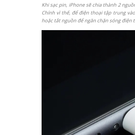
Khi sạc pin, iPhone sẽ chia thành 2 nguồ
Chính vì thế, để điện thoại tập trung và
hoặc tắt nguồn để ngăn chặn sóng điện t