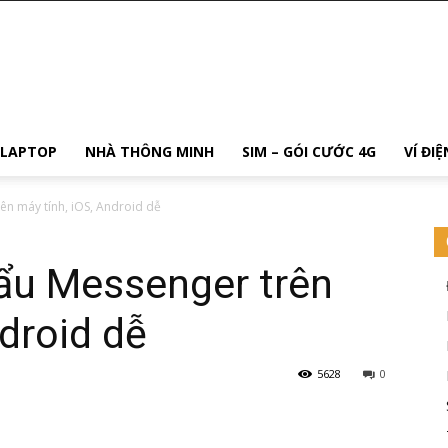
 LAPTOP
NHÀ THÔNG MINH
SIM – GÓI CƯỚC 4G
VÍ ĐI
ên máy tính, iOS, Android dễ
ẩu Messenger trên
ndroid dễ
5628
0