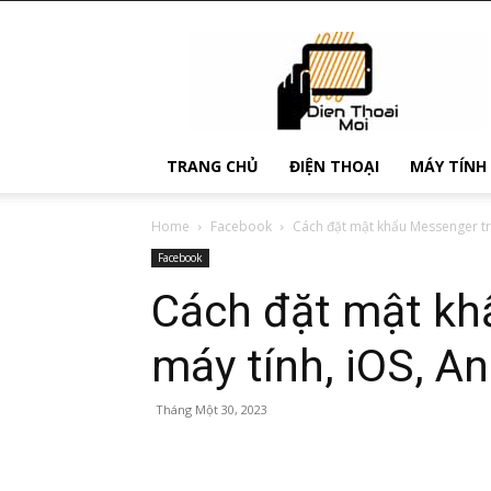
Điện
Thoại
Mới
TRANG CHỦ
ĐIỆN THOẠI
MÁY TÍNH
Home
Facebook
Cách đặt mật khẩu Messenger tr
Facebook
Cách đặt mật kh
máy tính, iOS, A
Tháng Một 30, 2023