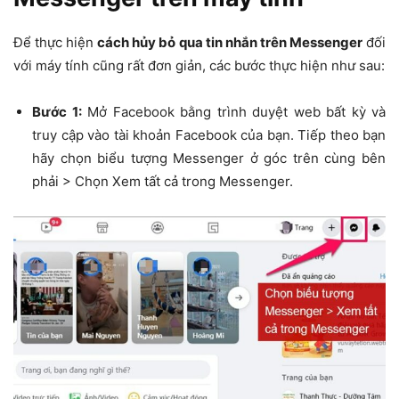
Để thực hiện
cách hủy bỏ qua tin nhắn trên Messenger
đối
với máy tính cũng rất đơn giản, các bước thực hiện như sau:
Bước 1:
Mở Facebook bằng trình duyệt web bất kỳ và
truy cập vào tài khoản Facebook của bạn. Tiếp theo bạn
hãy chọn biểu tượng Messenger ở góc trên cùng bên
phải > Chọn Xem tất cả trong Messenger.