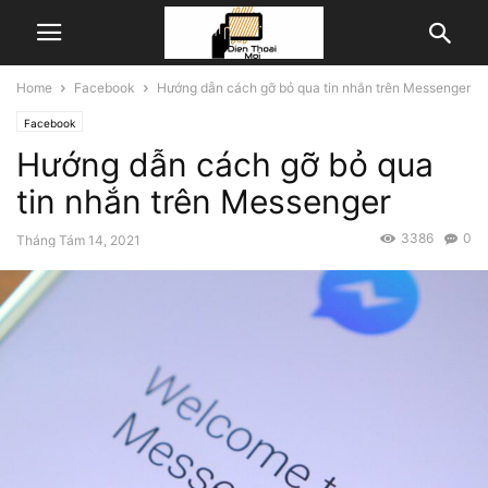
Home
Facebook
Hướng dẫn cách gỡ bỏ qua tin nhắn trên Messenger
Facebook
Hướng dẫn cách gỡ bỏ qua
tin nhắn trên Messenger
3386
0
Tháng Tám 14, 2021