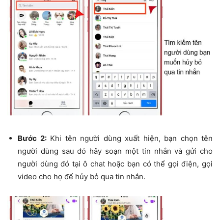
Bước 2:
Khi tên người dùng xuất hiện, bạn chọn tên
người dùng sau đó hãy soạn một tin nhắn và gửi cho
người dùng đó tại ô chat hoặc bạn có thể gọi điện, gọi
video cho họ để hủy bỏ qua tin nhắn.