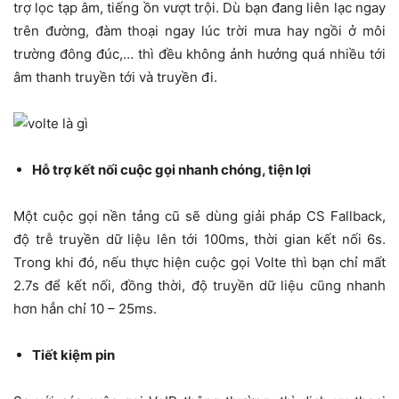
trợ lọc tạp âm, tiếng ồn vượt trội. Dù bạn đang liên lạc ngay
trên đường, đàm thoại ngay lúc trời mưa hay ngồi ở môi
trường đông đúc,… thì đều không ảnh hưởng quá nhiều tới
âm thanh truyền tới và truyền đi.
Hỗ trợ kết nối cuộc gọi nhanh chóng, tiện lợi
Một cuộc gọi nền tảng cũ sẽ dùng giải pháp CS Fallback,
độ trễ truyền dữ liệu lên tới 100ms, thời gian kết nối 6s.
Trong khi đó, nếu thực hiện cuộc gọi Volte thì bạn chỉ mất
2.7s để kết nối, đồng thời, độ truyền dữ liệu cũng nhanh
hơn hẳn chỉ 10 – 25ms.
Tiết kiệm pin