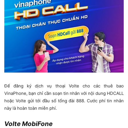
Để đăng ký dịch vụ thoại Volte cho các thuê bao
VinaPhone, bạn chỉ cần soạn tin nhắn với nội dung HDCALL
hoặc Volte gửi tới đầu số tổng đài 888. Cước phí tin nhắn
này là hoàn toàn miễn phí.
Volte MobiFone