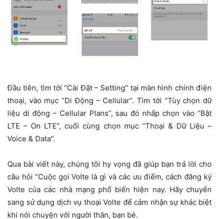
Đầu tiên, tìm tới “Cài Đặt – Setting” tại màn hình chính điện
thoại, vào mục “Di Động – Cellular”. Tìm tới “Tùy chọn dữ
liệu di động – Cellular Plans”, sau đó nhấp chọn vào “Bật
LTE – On LTE”, cuối cùng chọn mục “Thoại & Dữ Liệu –
Voice & Data”.
Qua bài viết này, chúng tôi hy vọng đã giúp bạn trả lời cho
câu hỏi “Cuộc gọi Volte là gì và các ưu điểm, cách đăng ký
Volte của các nhà mạng phổ biến hiện nay. Hãy chuyển
sang sử dụng dịch vụ thoại Volte để cảm nhận sự khác biệt
khi nói chuyện với người thân, bạn bè.