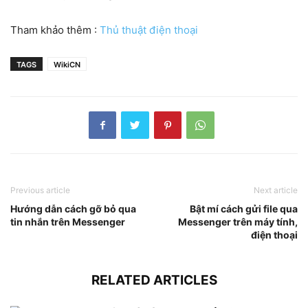
Tham khảo thêm :
Thủ thuật điện thoại
TAGS
WikiCN
Previous article
Next article
Hướng dẫn cách gỡ bỏ qua
Bật mí cách gửi file qua
tin nhắn trên Messenger
Messenger trên máy tính,
điện thoại
RELATED ARTICLES