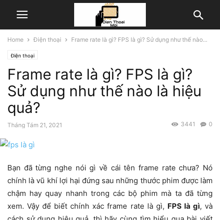
Home
Điện thoại
Frame rate là gì? FPS là gì? Sử dụng như thế nào...
Điện thoại
Frame rate là gì? FPS là gì?
Sử dụng như thế nào là hiệu
quả?
3441
0
Tháng Tám 21, 2021
Bạn đã từng nghe nói gì về cái tên frame rate chưa? Nó
chính là vũ khí lợi hại đứng sau những thước phim được làm
chậm hay quay nhanh trong các bộ phim mà ta đã từng
xem. Vậy để biết chính xác frame rate là gì,
FPS là gì
, và
cách sử dụng hiệu quả, thì hãy cùng tìm hiểu qua bài viết