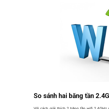
So sánh hai băng tần 2.
Với cách giải thích 2 băng tần wifi 2.4GH