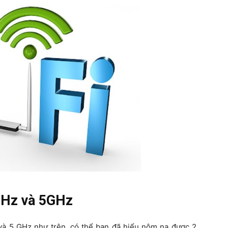
4GHz và 5GHz
z và 5 GHz như trên, có thể bạn đã hiểu nôm na được 2