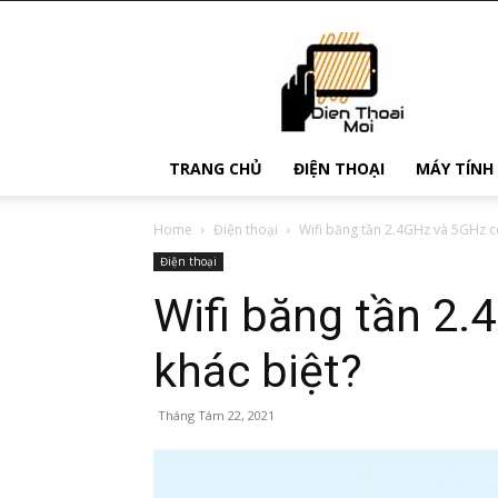
Điện
Thoại
Mới
TRANG CHỦ
ĐIỆN THOẠI
MÁY TÍNH
Home
Điện thoại
Wifi băng tần 2.4GHz và 5GHz có
Điện thoại
Wifi băng tần 2.
khác biệt?
Tháng Tám 22, 2021