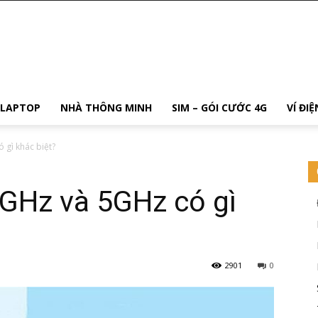
 LAPTOP
NHÀ THÔNG MINH
SIM – GÓI CƯỚC 4G
VÍ ĐI
 gì khác biệt?
4GHz và 5GHz có gì
2901
0