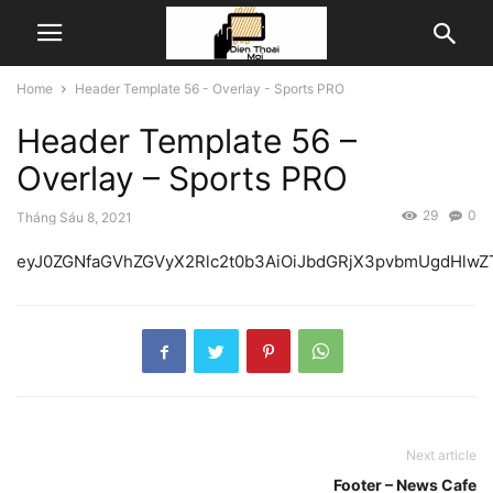
Home
Header Template 56 - Overlay - Sports PRO
Header Template 56 –
Overlay – Sports PRO
29
0
Tháng Sáu 8, 2021
eyJ0ZGNfaGVhZGVyX2Rlc2t0b3AiOiJbd
Next article
Footer – News Cafe